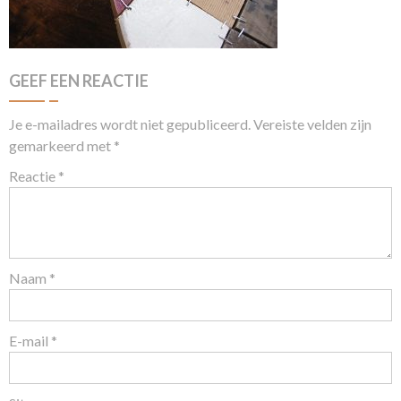
GEEF EEN REACTIE
Je e-mailadres wordt niet gepubliceerd.
Vereiste velden zijn
gemarkeerd met
*
Reactie
*
Naam
*
E-mail
*