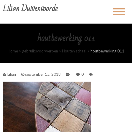
Lilian Duivenvoorde
houtbewerking 011
Home
>
gebruiksvoorwerpen
>
Houten schaal
>
houtbewerking 011
Lilian
september 15, 2018
0