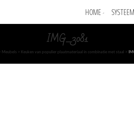
HOME
SYSTEEM
IMG_3081
>
Meubels
>
Keuken van populier plaatmateriaal in combinatie met staal
>
IM