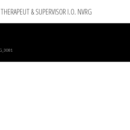
THERAPEUT & SUPERVISOR I.O. NVRG
G_3081